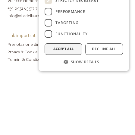
Via Ecce Homo 11, 97100 Ragusa (RG)
STRICTLY NECESSARY
+39 0932 65 517 7
PERFORMANCE
info@villadellauro.it
TARGETING
FUNCTIONALITY
Link importanti
Prenotazione diretta
ACCEPT ALL
DECLINE ALL
Privacy & Cookie Policy
Termini & Condizioni
SHOW DETAILS
Gruppo Antiqua
De Stefano Palace Luxury Hotel
Villa del Lauro